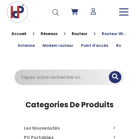
Accueil
Réseaux
Routeur
Routeur Wi-Fi TL-MR3420
Antenne
Modem routeur
Point d’accès
Routeur
Recherche
pour :
Categories De Produits
Les Nouveautés
PC Portables