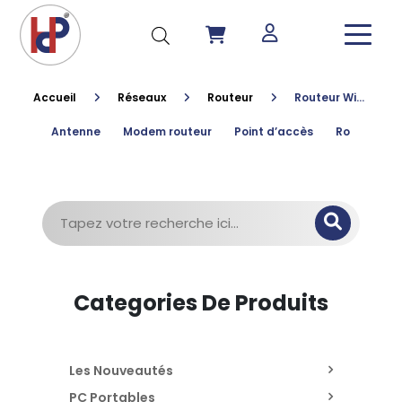
Accueil
Réseaux
Routeur
Routeur WiFi AC3150
Antenne
Modem routeur
Point d’accès
Routeur
Recherche
pour :
Categories De Produits
Les Nouveautés
PC Portables