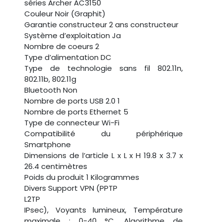
séries ‎Archer AC3150
Couleur ‎Noir (Graphit)
Garantie constructeur ‎2 ans constructeur
Système d’exploitation ‎Ja
Nombre de coeurs ‎2
Type d’alimentation ‎DC
Type de technologie sans fil ‎802.11n,
802.11b, 802.11g
Bluetooth ‎Non
Nombre de ports USB 2.0 ‎1
Nombre de ports Ethernet ‎5
Type de connecteur ‎Wi-Fi
Compatibilité du périphérique
‎Smartphone
Dimensions de l’article L x L x H ‎19.8 x 3.7 x
26.4 centimètres
Poids du produit ‎1 Kilogrammes
Divers ‎Support VPN (PPTP
L2TP
IPsec), Voyants lumineux, Température
maximale : 0-40 °C, Algorithme de